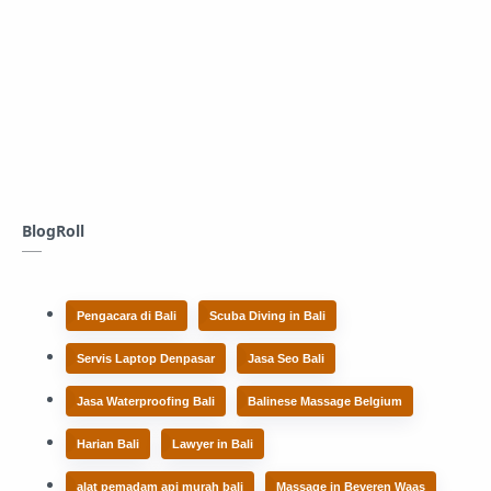
BlogRoll
Pengacara di Bali
Scuba Diving in Bali
Servis Laptop Denpasar
Jasa Seo Bali
Jasa Waterproofing Bali
Balinese Massage Belgium
Harian Bali
Lawyer in Bali
alat pemadam api murah bali
Massage in Beveren Waas