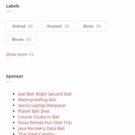
Labels
Android
Asuransi
Bisnis
Bitcoin
blogger
Hosting
Javascript
Linux
MacOs
Marketing
Sponsor
Property
Security
Statistics
Teknologi
Tutorial
Windows
Jual Beli Mobil Second Bali
Waterproofing Bali
Servis Laptop Denpasar
Wordpress
Planet Bali Dive
Course Scuba in Bali
Nusa Penida Fun Dive Trip
Jasa Recovery Data Bali
Thai Food Canggu